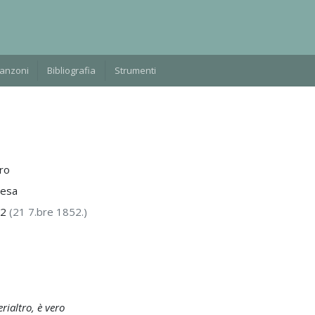
Manzoni
Bibliografia
Strumenti
ro
resa
52
(21 7.bre 1852.)
rialtro, è vero