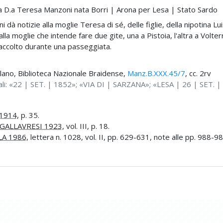
.ra D.a Teresa Manzoni nata Borri | Arona per Lesa | Stato Sardo
à notizie alla moglie Teresa di sé, delle figlie, della nipotina Luis
lla moglie che intende fare due gite, una a Pistoia, l'altra a Volterra
 raccolto durante una passeggiata.
ilano, Biblioteca Nazionale Braidense,
Manz.B.XXX.45/7
, cc. 2rv
ali: «22 | SET. | 1852»; «VIA DI | SARZANA»; «LESA | 26 | SET. |
1914
, p. 35.
GALLAVRESI 1923
, vol. III, p. 18.
LA 1986
, lettera n. 1028, vol. II, pp. 629-631, note alle pp. 988-98