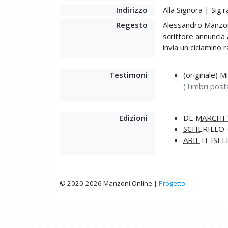
Indirizzo
Alla Signora | Sig
Regesto
Alessandro Manzoni d
scrittore annuncia a
invia un ciclamino
Testimoni
(originale) M
(Timbri post
Edizioni
DE MARCHI 
SCHERILLO-
ARIETI-ISEL
© 2020-2026 Manzoni Online |
Progetto