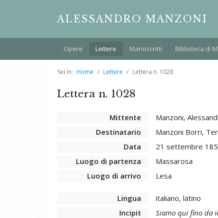
ALESSANDRO MANZONI
Opere
Lettere
Manoscritti
Biblioteca di 
Sei in:
Home
Lettere
Lettera n. 1028
Lettera n. 1028
Mittente
Manzoni, Alessand
Destinatario
Manzoni Borri, Te
Data
21 settembre 18
Luogo di partenza
Massarosa
Luogo di arrivo
Lesa
Lingua
italiano, latino
Incipit
Siamo qui fino da ie