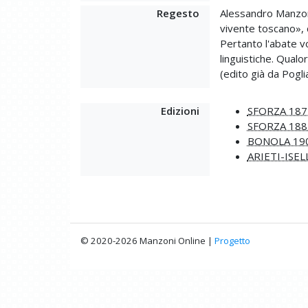
Regesto
Alessandro Manzoni
vivente toscano»,
Pertanto l'abate vo
linguistiche. Qualo
(edito già da Pogl
Edizioni
SFORZA 187
SFORZA 188
BONOLA 19
ARIETI-ISEL
© 2020-2026 Manzoni Online |
Progetto