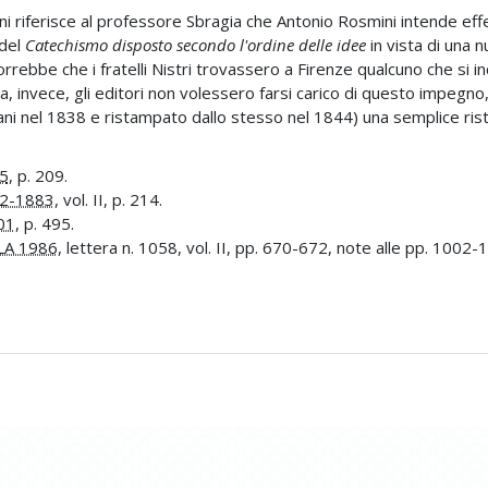
 riferisce al professore Sbragia che Antonio Rosmini intende effe
 del
Catechismo disposto secondo l'ordine delle idee
in vista di una n
rrebbe che i fratelli Nistri trovassero a Firenze qualcuno che si i
ra, invece, gli editori non volessero farsi carico di questo impegno,
iani nel 1838 e ristampato dallo stesso nel 1844) una semplice ri
5
, p. 209.
2-1883
, vol. II, p. 214.
01
, p. 495.
LA 1986
, lettera n. 1058, vol. II, pp. 670-672, note alle pp. 1002-