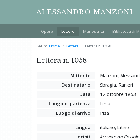
ALESSANDRO MANZONI
Opere
Lettere
Manoscritti
Biblioteca di 
Sei in:
Home
Lettere
Lettera n. 1058
Lettera n. 1058
Mittente
Manzoni, Alessand
Destinatario
Sbragia, Ranieri
Data
12 ottobre 1853
Luogo di partenza
Lesa
Luogo di arrivo
Pisa
Lingua
italiano, latino
Incipit
Arrivato da Cassoln