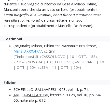
durante il suo viaggio di ritorno da Lesa a Milano. Infine,
Manzoni spera che sia arrivato un libro (probabilmente i
Cenni biografici di A. Rosmini, onori funebri e testimonianze
rese alla sua memoria
) da trasmettere a un suo
corrispondente (probabilmente Marcellin De Fresne).
Testimoni
(originale) Milano, Biblioteca Nazionale Braidense,
Manz.B.XXX.47/7
, cc. 2rv
(Timbri postali: «CASSOLNOVO | 10 | OTT. | 55»;
«P.P.»; «NOVARA | 10 | OTT | 55»; «VIGEVANO | 10
| OTT. | 55»; «LESA | 11 | OTT. | 55»)
Edizioni
SCHERILLO-GALLAVRESI 1923
, vol. III, p. 71.
ARIETI-ISELLA 1986
, lettera n. 1129, vol. III, pp. 64-
65, note alla p. 612.