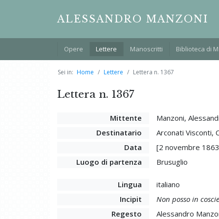
ALESSANDRO MANZONI
Opere
Lettere
Manoscritti
Biblioteca di 
Sei in:
Home
Lettere
Lettera n. 1367
Lettera n. 1367
Mittente
Manzoni, Alessand
Destinatario
Arconati Visconti,
Data
[2 novembre 1863
Luogo di partenza
Brusuglio
Lingua
italiano
Incipit
Non posso in coscie
Regesto
Alessandro Manzoni 