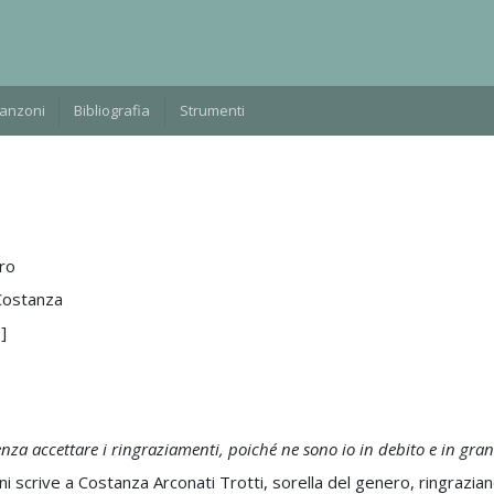
Manzoni
Bibliografia
Strumenti
ro
 Costanza
]
nza accettare i ringraziamenti, poiché ne sono io in debito e in gran 
scrive a Costanza Arconati Trotti, sorella del genero, ringraziand