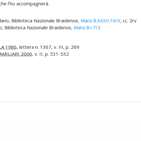
che l'ho accompagnerà.
ilano, Biblioteca Nazionale Braidense,
Manz.B.XXXII.16/3
, cc. 2rv
no, Biblioteca Nazionale Braidense,
Manz.B.I.7/2
LA 1986
, lettera n. 1367, v. III, p. 269
AMILIARI 2006
, v. II, p. 531-532