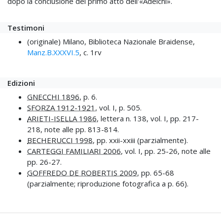
dopo la conclusione del primo atto dell'«Adelchi».
Testimoni
(originale) Milano, Biblioteca Nazionale Braidense,
Manz.B.XXXVI.5
, c. 1rv
Edizioni
GNECCHI 1896
, p. 6.
SFORZA 1912-1921
, vol. I, p. 505.
ARIETI-ISELLA 1986
, lettera n. 138, vol. I, pp. 217-
218, note alle pp. 813-814.
BECHERUCCI 1998
, pp. xxii-xxiii (parzialmente).
CARTEGGI FAMILIARI 2006
, vol. I, pp. 25-26, note alle
pp. 26-27.
GOFFREDO DE ROBERTIS 2009
, pp. 65-68
(parzialmente; riproduzione fotografica a p. 66).