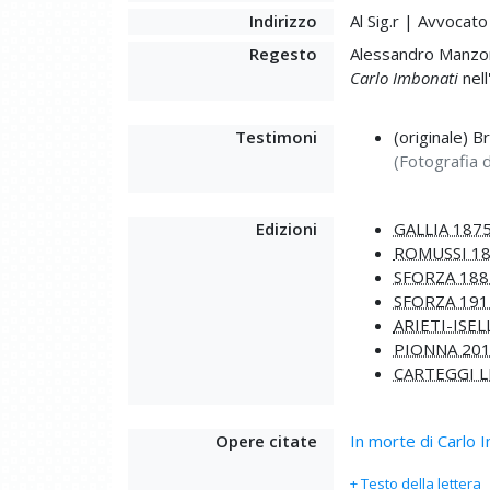
Indirizzo
Al Sig.r | Avvocat
Regesto
Alessandro Manzoni
Carlo Imbonati
nell
Testimoni
(originale) B
(Fotografia d
Edizioni
GALLIA 187
ROMUSSI 1
SFORZA 188
SFORZA 191
ARIETI-ISEL
PIONNA 20
CARTEGGI L
Opere citate
In morte di Carlo 
+ Testo della lettera