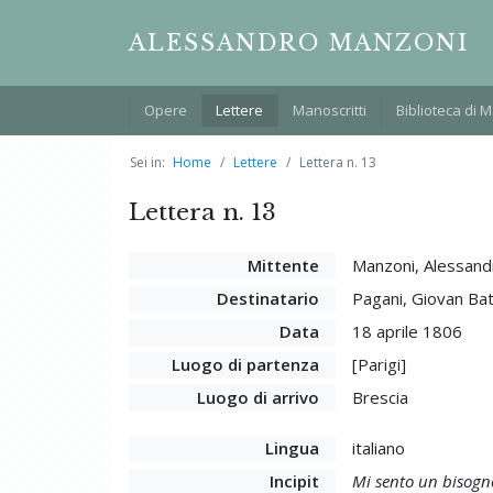
ALESSANDRO MANZONI
Opere
Lettere
Manoscritti
Biblioteca di 
Sei in:
Home
Lettere
Lettera n. 13
Lettera n. 13
Mittente
Manzoni, Alessand
Destinatario
Pagani, Giovan Bat
Data
18 aprile 1806
Luogo di partenza
[Parigi]
Luogo di arrivo
Brescia
Lingua
italiano
Incipit
Mi sento un bisogno