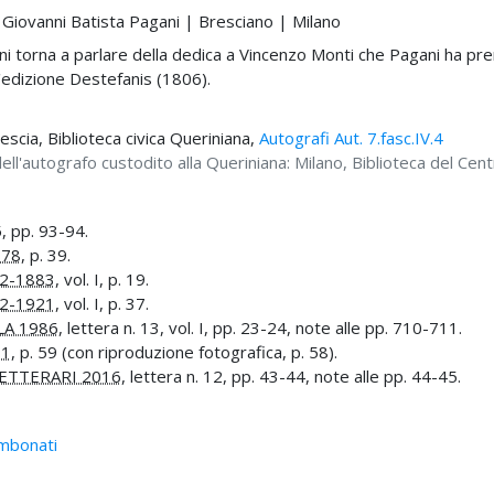
o Giovanni Batista Pagani | Bresciano | Milano
 torna a parlare della dedica a Vincenzo Monti che Pagani ha pr
'edizione Destefanis (1806).
rescia, Biblioteca civica Queriniana,
Autografi Aut. 7.fasc.IV.4
ell'autografo custodito alla Queriniana: Milano, Biblioteca del Cent
5
, pp. 93-94.
878
, p. 39.
2-1883
, vol. I, p. 19.
2-1921
, vol. I, p. 37.
LA 1986
, lettera n. 13, vol. I, pp. 23-24, note alle pp. 710-711.
11
, p. 59 (con riproduzione fotografica, p. 58).
ETTERARI 2016
, lettera n. 12, pp. 43-44, note alle pp. 44-45.
Imbonati