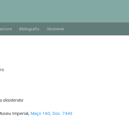
Manzoni
Bibliografia
Strumenti
ro
o desiderata
Museu Imperial,
Maço 160, Doc. 7443