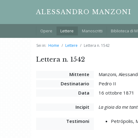
ALESSANDRO MANZONI
Opere
Lettere
Manoscritti
Biblioteca di 
Sei in:
Home
Lettere
Lettera n. 1542
Lettera n. 1542
Mittente
Manzoni, Alessand
Destinatario
Pedro II
Data
16 ottobre 1871
Incipit
La gioia da me tant
Testimoni
Petrópolis, 