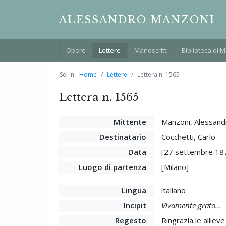
ALESSANDRO MANZONI
Opere
Lettere
Manoscritti
Biblioteca di 
Sei in:
Home
Lettere
Lettera n. 1565
Lettera n. 1565
Mittente
Manzoni, Alessand
Destinatario
Cocchetti, Carlo
Data
[27 settembre 18
Luogo di partenza
[Milano]
Lingua
italiano
Incipit
Vivamente grato...
Regesto
Ringrazia le alliev