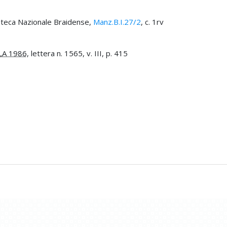
ioteca Nazionale Braidense,
Manz.B.I.27/2
, c. 1rv
LA 1986
, lettera n. 1565, v. III, p. 415