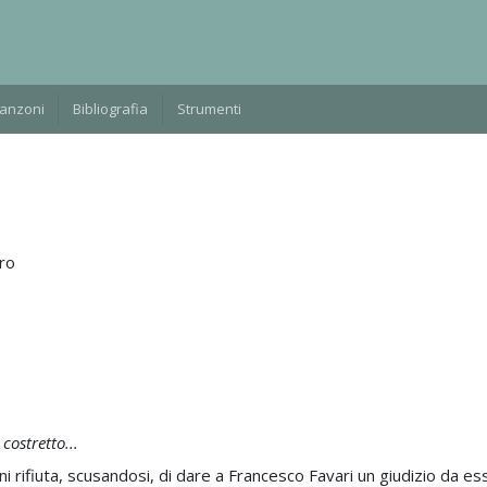
Manzoni
Bibliografia
Strumenti
ro
costretto...
 rifiuta, scusandosi, di dare a Francesco Favari un giudizio da es