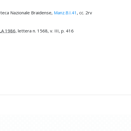
ioteca Nazionale Braidense,
Manz.B.I.41
, cc. 2rv
LA 1986
, lettera n. 1568, v. III, p. 416