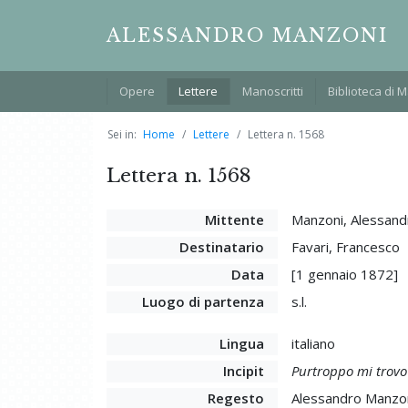
ALESSANDRO MANZONI
Opere
Lettere
Manoscritti
Biblioteca di 
Sei in:
Home
Lettere
Lettera n. 1568
Lettera n. 1568
Mittente
Manzoni, Alessand
Destinatario
Favari, Francesco
Data
[1 gennaio 1872]
Luogo di partenza
s.l.
Lingua
italiano
Incipit
Purtroppo mi trovo 
Regesto
Alessandro Manzoni