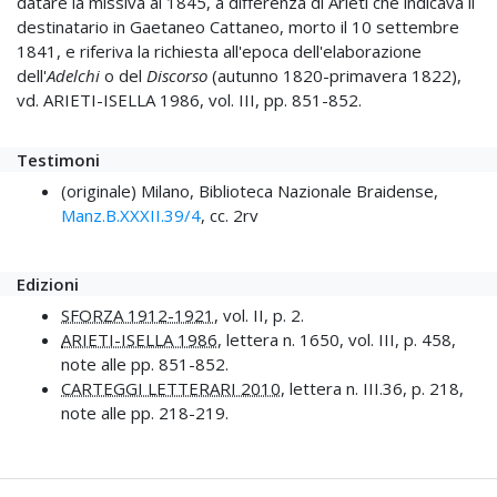
datare la missiva al 1845, a differenza di Arieti che indicava il
destinatario in Gaetaneo Cattaneo, morto il 10 settembre
1841, e riferiva la richiesta all'epoca dell'elaborazione
dell'
Adelchi
o del
Discorso
(autunno 1820-primavera 1822),
vd. ARIETI-ISELLA 1986, vol. III, pp. 851-852.
Testimoni
(originale) Milano, Biblioteca Nazionale Braidense,
Manz.B.XXXII.39/4
, cc. 2rv
Edizioni
SFORZA 1912-1921
, vol. II, p. 2.
ARIETI-ISELLA 1986
, lettera n. 1650, vol. III, p. 458,
note alle pp. 851-852.
CARTEGGI LETTERARI 2010
, lettera n. III.36, p. 218,
note alle pp. 218-219.