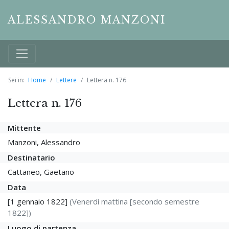
ALESSANDRO MANZONI
Sei in:
Home
Lettere
Lettera n. 176
Lettera n. 176
Mittente
Manzoni, Alessandro
Destinatario
Cattaneo, Gaetano
Data
[1 gennaio 1822]
(Venerdì mattina [secondo semestre
1822])
Luogo di partenza