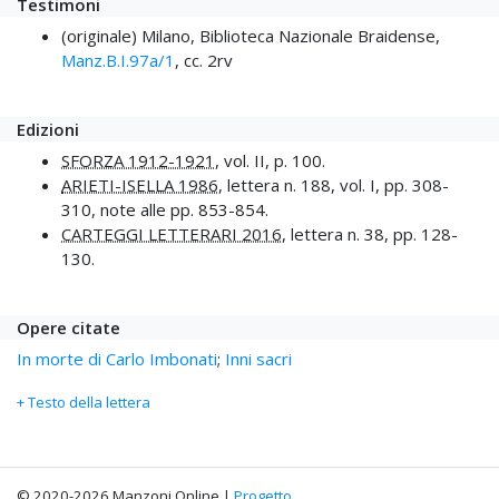
Testimoni
(originale) Milano, Biblioteca Nazionale Braidense,
Manz.B.I.97a/1
, cc. 2rv
Edizioni
SFORZA 1912-1921
, vol. II, p. 100.
ARIETI-ISELLA 1986
, lettera n. 188, vol. I, pp. 308-
310, note alle pp. 853-854.
CARTEGGI LETTERARI 2016
, lettera n. 38, pp. 128-
130.
Opere citate
In morte di Carlo Imbonati
;
Inni sacri
+ Testo della lettera
© 2020-2026 Manzoni Online |
Progetto