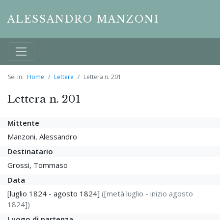
ALESSANDRO MANZONI
Sei in:
Home
Lettere
Lettera n. 201
Lettera n. 201
Mittente
Manzoni, Alessandro
Destinatario
Grossi, Tommaso
Data
[luglio 1824 - agosto 1824]
([metà luglio - inizio agosto
1824])
Luogo di partenza