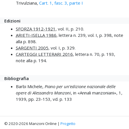
Trivulziana,
Cart. 1, fasc. 3, parte I
Edizioni
SFORZA 1912-1921
, vol. II, p. 210.
ARIETI-ISELLA 1986
, lettera n. 239, vol. I, p. 398, note
alla p. 898.
SARGENTI 2005
, vol. I, p. 329.
CARTEGGI LETTERARI 2016
, lettera n. 70, p. 193,
note alla p. 194.
Bibliografia
Barbi Michele,
Piano per un’edizione nazionale delle
opere di Alessandro Manzoni
, in «Annali manzoniani», 1,
1939, pp. 23-153
, vd. p. 133
© 2020-2026 Manzoni Online |
Progetto