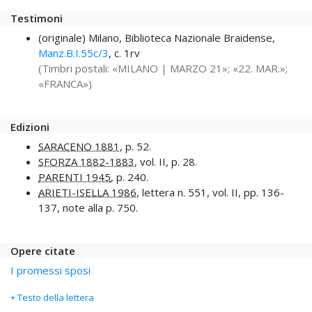
Testimoni
(originale) Milano, Biblioteca Nazionale Braidense,
Manz.B.I.55c/3
, c. 1rv
(Timbri postali: «MILANO | MARZO 21»; «22. MAR.»;
«FRANCA»)
Edizioni
SARACENO 1881
, p. 52.
SFORZA 1882-1883
, vol. II, p. 28.
PARENTI 1945
, p. 240.
ARIETI-ISELLA 1986
, lettera n. 551, vol. II, pp. 136-
137, note alla p. 750.
Opere citate
I promessi sposi
+ Testo della lettera