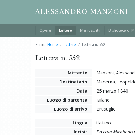
ALESSANDRO MANZONI
Opere
Lettere
Manoscritti
Biblioteca di 
Sei in:
Home
Lettere
Lettera n. 552
Lettera n. 552
Mittente
Manzoni, Alessand
Destinatario
Maderna, Leopold
Data
25 marzo 1840
Luogo di partenza
Milano
Luogo di arrivo
Brusuglio
Lingua
italiano
Incipit
Da casa Mirabano m