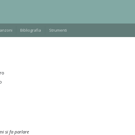
Manzoni
Bibliografia
Strumenti
ro
o
i si fa parlare