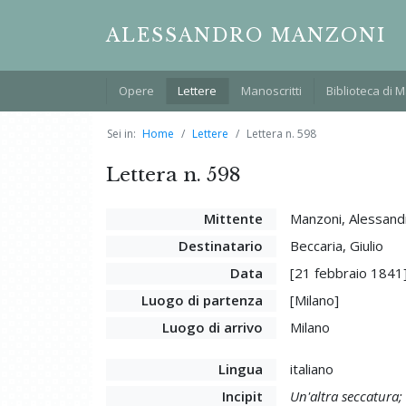
ALESSANDRO MANZONI
Opere
Lettere
Manoscritti
Biblioteca di 
Sei in:
Home
Lettere
Lettera n. 598
Lettera n. 598
Mittente
Manzoni, Alessand
Destinatario
Beccaria, Giulio
Data
[21 febbraio 1841
Luogo di partenza
[Milano]
Luogo di arrivo
Milano
Lingua
italiano
Incipit
Un'altra seccatura;