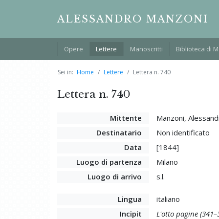
ALESSANDRO MANZONI
Opere
Lettere
Manoscritti
Biblioteca di 
Sei in:
Home
Lettere
Lettera n. 740
Lettera n. 740
Mittente
Manzoni, Alessand
Destinatario
Non identificato
Data
[1844]
Luogo di partenza
Milano
Luogo di arrivo
s.l.
Lingua
italiano
Incipit
L'otto pagine (341