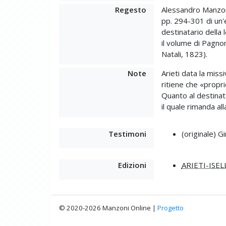
Regesto
Alessandro Manzoni
pp. 294-301 di un'
destinatario della l
il volume di Pagnon
Natali, 1823).
Note
Arieti data la miss
ritiene che «propri
Quanto al destinata
il quale rimanda all
Testimoni
(originale) 
Edizioni
ARIETI-ISEL
© 2020-2026 Manzoni Online |
Progetto