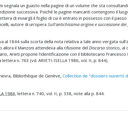
 segnala un guasto nella pagine di un volume che sta consultando
edizione successiva. Poiché le pagine mancanti contengono il luog
ettera di inviargli il foglio di cui è entrato in possesso con il pas
celli, autore di un'opera
Sull'antichissima origine e successione dei 
iva al 1844 sulla scorta della nota relativa a tale anno vergata sul
o allora il Manzoni attendeva alla rifusione del
Discorso
storico, al 
rio, Arieti propone l'identificazione con il bibliotecario Frances
a lettera n. 763 (vd. ARIETI-ISELLA 1986, vol. II, p. 844).
Ginevra, Bibliothèque de Genève,
Collection de "dossiers ouverts 
LA 1986
, lettera n. 740, vol. II, p. 338, note alla p. 844.