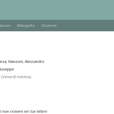
Manzoni
Bibliografia
Strumenti
resa; Manzoni, Alessandro
Giuseppe
]
(Venerdì mattina)
l non ricevere ieri tue lettere