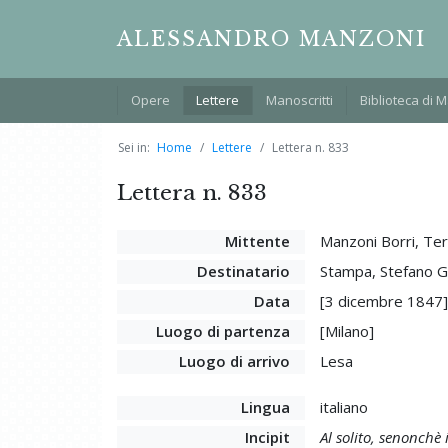
ALESSANDRO MANZONI
Opere
Lettere
Manoscritti
Biblioteca di 
Sei in:
Home
Lettere
Lettera n. 833
Lettera n. 833
Mittente
Manzoni Borri, Te
Destinatario
Stampa, Stefano 
Data
[3 dicembre 1847
Luogo di partenza
[Milano]
Luogo di arrivo
Lesa
Lingua
italiano
Incipit
Al solito, senonchè i