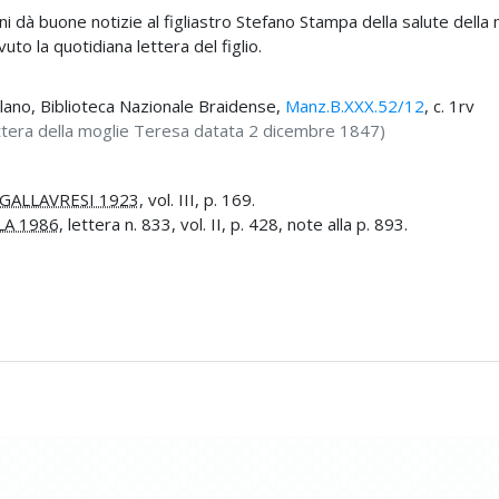
dà buone notizie al figliastro Stefano Stampa della salute della mo
uto la quotidiana lettera del figlio.
ilano, Biblioteca Nazionale Braidense,
Manz.B.XXX.52/12
, c. 1rv
lettera della moglie Teresa datata 2 dicembre 1847)
GALLAVRESI 1923
, vol. III, p. 169.
LA 1986
, lettera n. 833, vol. II, p. 428, note alla p. 893.