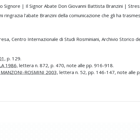
 Signore | Il Signor Abate Don Giovanni Battista Branzini | Stres
 ringrazia l'abate Branzini della comunicazione che gli ha trasm
tresa, Centro Internazionale di Studi Rosminiani, Archivio Storico del
01
, p. 129.
LA 1986
, lettera n. 872, p. 470, note alle pp. 916-918.
 MANZONI-ROSMINI 2003
, lettera n. 52, pp. 146-147, note alle 