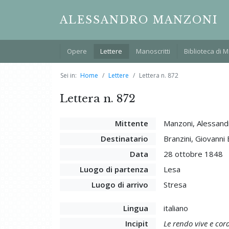
ALESSANDRO MANZONI
Opere
Lettere
Manoscritti
Biblioteca di 
Sei in:
Home
Lettere
Lettera n. 872
Lettera n. 872
Mittente
Manzoni, Alessand
Destinatario
Branzini, Giovanni 
Data
28 ottobre 1848
Luogo di partenza
Lesa
Luogo di arrivo
Stresa
Lingua
italiano
Incipit
Le rendo vive e cord