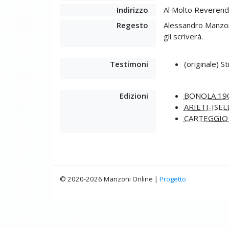
Indirizzo
Al Molto Reverendo
Regesto
Alessandro Manzoni
gli scriverà.
Testimoni
(originale) S
Edizioni
BONOLA 19
ARIETI-ISEL
CARTEGGIO
© 2020-2026 Manzoni Online |
Progetto