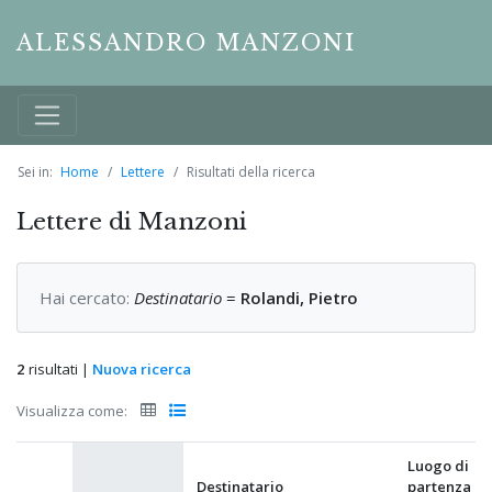
ALESSANDRO MANZONI
Sei in:
Home
Lettere
Risultati della ricerca
Lettere di Manzoni
Hai cercato:
Destinatario
=
Rolandi, Pietro
2
risultati |
Nuova ricerca
Visualizza come:
Luogo di
Destinatario
partenza