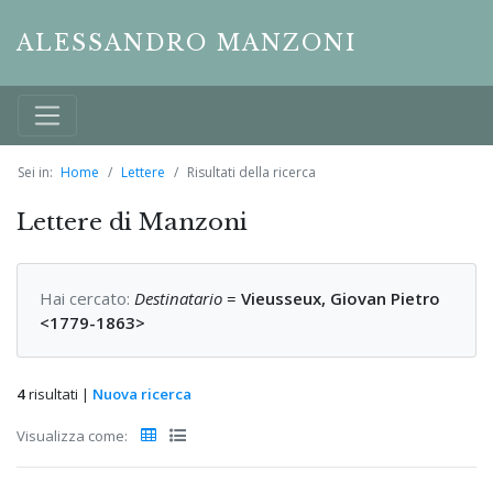
ALESSANDRO MANZONI
Sei in:
Home
Lettere
Risultati della ricerca
Lettere di Manzoni
Hai cercato:
Destinatario
=
Vieusseux, Giovan Pietro
<1779-1863>
4
risultati |
Nuova ricerca
Visualizza come: