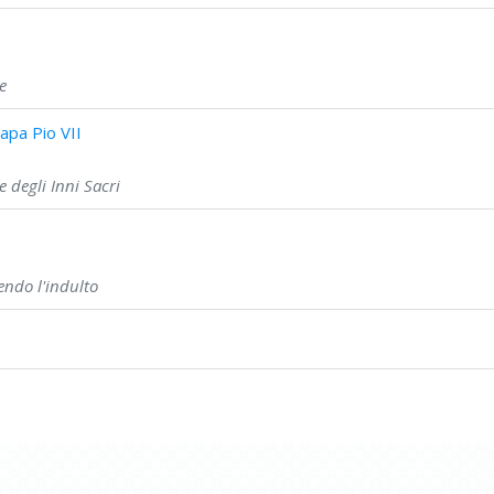
I
e
apa Pio VII
 degli Inni Sacri
I
ndo l'indulto