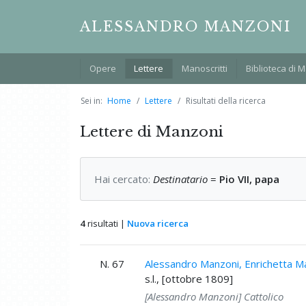
ALESSANDRO MANZONI
Opere
Lettere
Manoscritti
Biblioteca di 
Sei in:
Home
Lettere
Risultati della ricerca
Lettere di Manzoni
Hai cercato:
Destinatario
=
Pio VII, papa
4
risultati |
Nuova ricerca
N. 67
Alessandro Manzoni, Enrichetta Ma
s.l., [ottobre 1809]
[Alessandro Manzoni] Cattolico