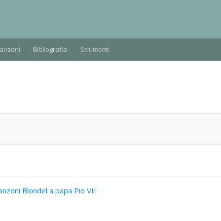
Manzoni
Bibliografia
Strumenti
nzoni Blondel a papa Pio VII