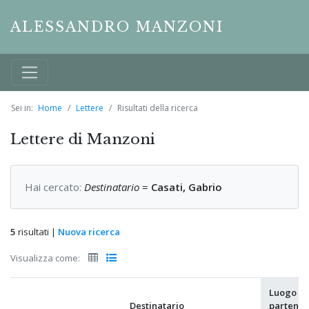
ALESSANDRO MANZONI
Sei in:
Home
Lettere
Risultati della ricerca
Lettere di Manzoni
Hai cercato:
Destinatario
=
Casati, Gabrio
5
risultati |
Nuova ricerca
Visualizza come:
Luogo di
Destinatario
partenza