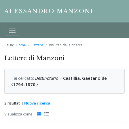
ALESSANDRO MANZONI
Sei in:
Home
Lettere
Risultati della ricerca
Lettere di Manzoni
Hai cercato:
Destinatario
=
Castillia, Gaetano de
<1794-1870>
3
risultati |
Nuova ricerca
Visualizza come: