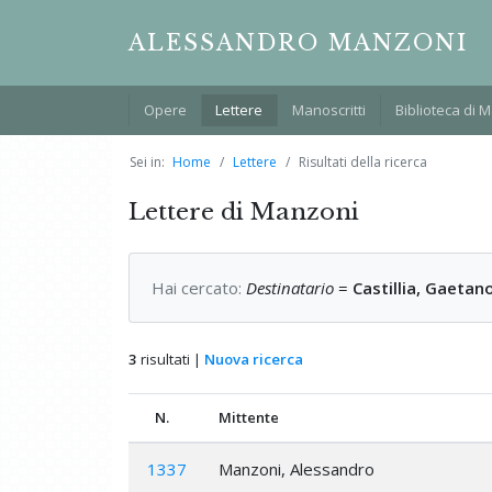
ALESSANDRO MANZONI
Opere
Lettere
Manoscritti
Biblioteca di 
Sei in:
Home
Lettere
Risultati della ricerca
Lettere di Manzoni
Hai cercato:
Destinatario
=
Castillia, Gaeta
3
risultati |
Nuova ricerca
N.
Mittente
1337
Manzoni, Alessandro