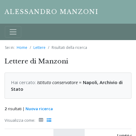
ALESSANDRO MANZONI
Sei in:
Home
Lettere
Risultati della ricerca
Lettere di Manzoni
Hai cercato:
Istituto conservatore
=
Napoli, Archivio di
Stato
2
risultati |
Nuova ricerca
Visualizza come:
Luogo di