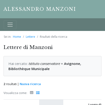
ALESSANDRO MANZONI
Sei in:
Home
Lettere
Risultati della ricerca
Lettere di Manzoni
Hai cercato:
Istituto conservatore
=
Avignone,
Bibliothèque Municipale
2
risultati |
Nuova ricerca
Visualizza come:
Luogo di