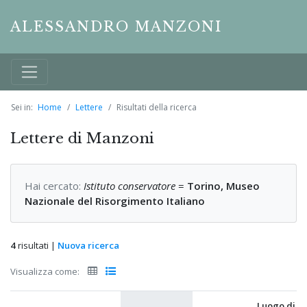
ALESSANDRO MANZONI
Sei in:
Home
Lettere
Risultati della ricerca
Lettere di Manzoni
Hai cercato:
Istituto conservatore
=
Torino, Museo
Nazionale del Risorgimento Italiano
4
risultati |
Nuova ricerca
Visualizza come:
Luogo di