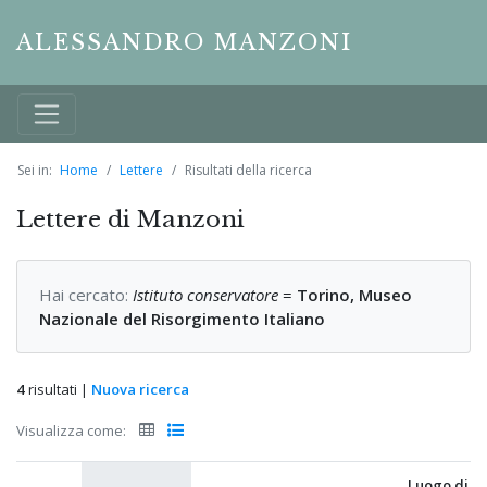
ALESSANDRO MANZONI
Sei in:
Home
Lettere
Risultati della ricerca
Lettere di Manzoni
Hai cercato:
Istituto conservatore
=
Torino, Museo
Nazionale del Risorgimento Italiano
4
risultati |
Nuova ricerca
Visualizza come:
Luogo di