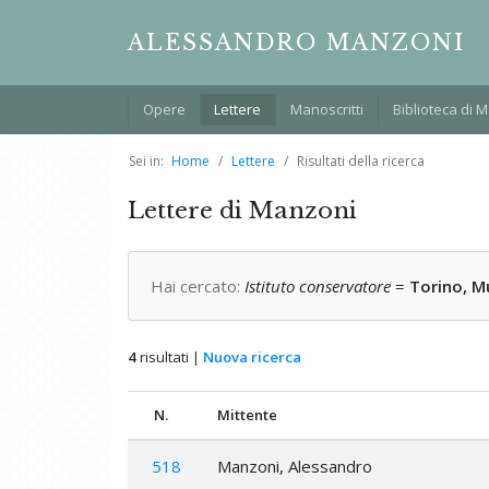
ALESSANDRO MANZONI
Opere
Lettere
Manoscritti
Biblioteca di 
Sei in:
Home
Lettere
Risultati della ricerca
Lettere di Manzoni
Hai cercato:
Istituto conservatore
=
Torino, M
4
risultati |
Nuova ricerca
N.
Mittente
518
Manzoni, Alessandro