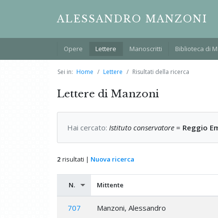
ALESSANDRO MANZONI
Opere
Lettere
Manoscritti
Biblioteca di 
Sei in:
Home
Lettere
Risultati della ricerca
Lettere di Manzoni
Hai cercato:
Istituto conservatore
=
Reggio Em
2
risultati |
Nuova ricerca
N.
Mittente
707
Manzoni, Alessandro