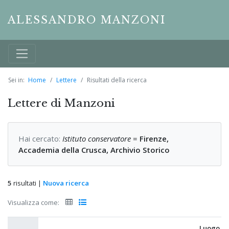
ALESSANDRO MANZONI
Sei in:
Home
Lettere
Risultati della ricerca
Lettere di Manzoni
Hai cercato:
Istituto conservatore
=
Firenze,
Accademia della Crusca, Archivio Storico
5
risultati |
Nuova ricerca
Visualizza come:
Luogo di