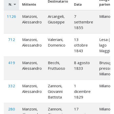
Destinatario
N.
Mittente
Data
partenza
1126
Manzoni,
Arcangeli,
7
Milano
Alessandro
Giuseppe
settembre
1855
712
Manzoni,
Valeriani,
13
Lesa (su
Alessandro
Domenico
ottobre
lago
1843
Maggior
419
Manzoni,
Becchi,
8 agosto
Brusugli
Alessandro
Fruttuoso
1833
presso
Milano
332
Manzoni,
Zannoni,
1
Milano
Alessandro
Giovanni
dicembre
Battista
1829
280
Manzoni,
Zannoni,
17
Milano