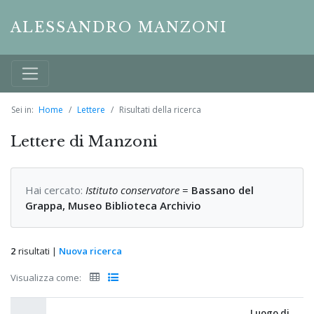
ALESSANDRO MANZONI
Sei in:
Home
Lettere
Risultati della ricerca
Lettere di Manzoni
Hai cercato:
Istituto conservatore
=
Bassano del
Grappa, Museo Biblioteca Archivio
2
risultati |
Nuova ricerca
Visualizza come:
Luogo di