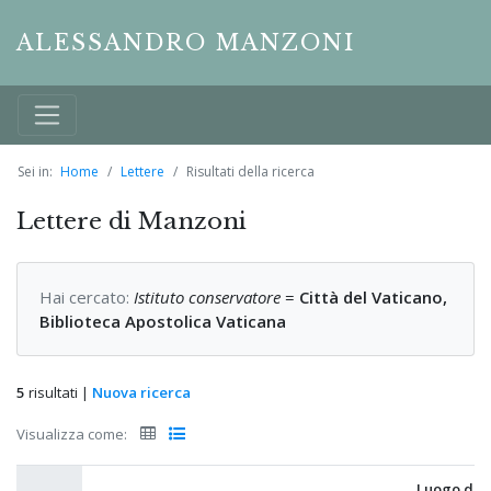
ALESSANDRO MANZONI
Sei in:
Home
Lettere
Risultati della ricerca
Lettere di Manzoni
Hai cercato:
Istituto conservatore
=
Città del Vaticano,
Biblioteca Apostolica Vaticana
5
risultati |
Nuova ricerca
Visualizza come:
Luogo di