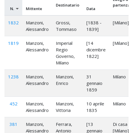
Destinatario
partenza
N.
Mittente
Data
1832
Manzoni,
Grossi,
[1838 -
[Milano]
Alessandro
Tommaso
1839]
1819
Manzoni,
Imperial
[14
[Milano]
Alessandro
Regio
dicembre
Governo,
1822]
Milano
1238
Manzoni,
Manzoni,
31
Milano
Alessandro
Enrico
gennaio
1859
452
Manzoni,
Manzoni,
10 aprile
Milano
Alessandro
Vittoria
1835
381
Manzoni,
Ferrara,
[13
Di casa
Alessandro
Antonio
gennaio
[Milano]