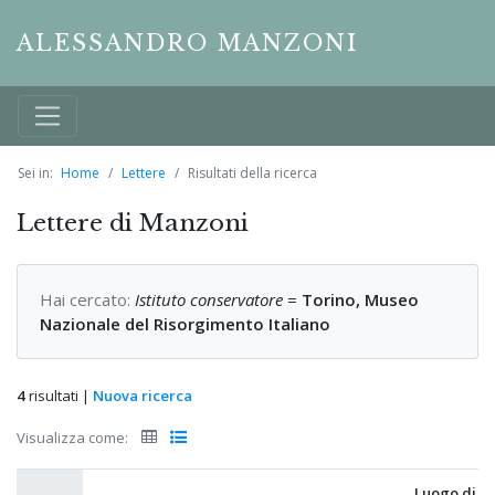
ALESSANDRO MANZONI
Sei in:
Home
Lettere
Risultati della ricerca
Lettere di Manzoni
Hai cercato:
Istituto conservatore
=
Torino, Museo
Nazionale del Risorgimento Italiano
4
risultati |
Nuova ricerca
Visualizza come:
Luogo di