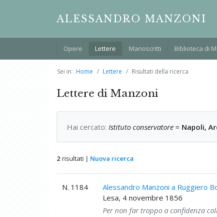
ALESSANDRO MANZONI
Opere
Lettere
Manoscritti
Biblioteca di 
Sei in:
Home
Lettere
Risultati della ricerca
Lettere di Manzoni
Hai cercato:
Istituto conservatore
=
Napoli, Ar
2
risultati |
Nuova ricerca
N. 1184
Alessandro Manzoni a Ruggiero B
Lesa, 4 novembre 1856
Per non far troppo a confidenza col