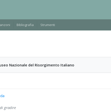
Manzoni
Bibliografia
Strumenti
useo Nazionale del Risorgimento Italiano
ida
di gradire