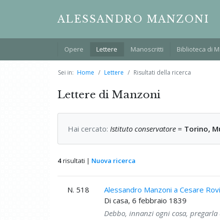
ALESSANDRO MANZONI
Opere
Lettere
Manoscritti
Biblioteca di 
Sei in:
Home
Lettere
Risultati della ricerca
Lettere di Manzoni
Hai cercato:
Istituto conservatore
=
Torino, M
4
risultati |
Nuova ricerca
N. 518
Alessandro Manzoni a Cesare Rov
Di casa, 6 febbraio 1839
Debbo, innanzi ogni cosa, pregarla 