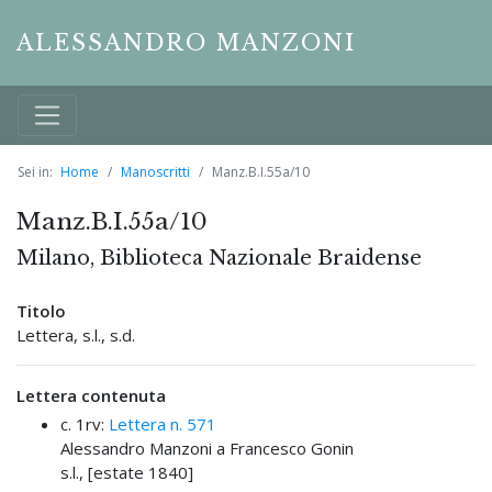
ALESSANDRO MANZONI
Sei in:
Home
Manoscritti
Manz.B.I.55a/10
Manz.B.I.55a/10
Milano, Biblioteca Nazionale Braidense
Titolo
Lettera, s.l., s.d.
Lettera contenuta
c. 1rv:
Lettera n. 571
Alessandro Manzoni a Francesco Gonin
s.l., [estate 1840]