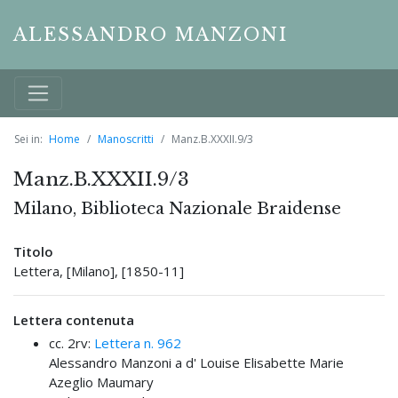
ALESSANDRO MANZONI
Sei in:
Home
Manoscritti
Manz.B.XXXII.9/3
Manz.B.XXXII.9/3
Milano, Biblioteca Nazionale Braidense
Titolo
Lettera, [Milano], [1850-11]
Lettera contenuta
cc. 2rv:
Lettera n. 962
Alessandro Manzoni a d' Louise Elisabette Marie
Azeglio Maumary