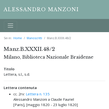
ALESSANDRO MANZONI
Sei in:
Home
Manoscritti
Manz.B.XXXII.48/2
Manz.B.XXXII.48/2
Milano, Biblioteca Nazionale Braidense
Titolo
Lettera, s.l., s.d.
Lettera contenuta
cc. 2rv:
Lettera n. 135
Alessandro Manzoni a Claude Fauriel
[Paris], [maggio 1820 - 23 luglio 1820]