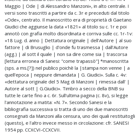
Maggio | Ode | di Alessandro Manzoni», in alto centrale. I
versi sono trascritti a partire da c. 3r e preceduti dal titolo
«Ode», centrato. Il manoscritto era di proprietà di Gaetano
Giudici che aggiunse la data «1821» al titolo su c. 1r e poi
annotò con grafia molto disordinata e corriva sulle cc. 1r-1v:
«18 Lug. d. anno | Dettatura originale | dell'Autore | al suo
fattore | di Brusuglio | d'onde fu trasmessa | dall'Autore
(agg.) | al sott il quale | non sa dire come sia | trascorsa
[lettura erronea di Sanesi: "come trapassò"] *manoscritta
(sps. a ms.[?]) nel publico poichè la |stampa non venne | a
quell'epoca | neppure dimandata | G. Giudici». Sulla c. 4v:
«dettatura originale del 5 Mag di Manzoni | rimessa dall' |
Autore al sott | G.Giudici». Timbro a secco della BNB su
tutte le carte fino a c. 6r. Sull'ultima pagina (c. 8v), si legge
l'annotazione a matita: «N. 7». Secondo Sanesi e la
bibliografia successiva si tratta di uno dei due manoscritti
consegnati da Manzoni alla censura, uno dei quali restituitogli
(questo), e l'altro invece messo in circolazione: cfr. SANESI
1954 pp. CCXCVI-CCXCVII.