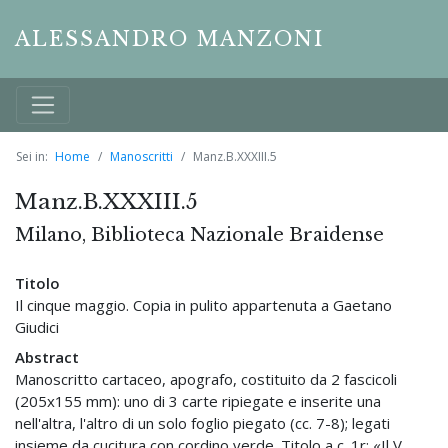
ALESSANDRO MANZONI
Sei in:
Home
Manoscritti
Manz.B.XXXIII.5
Manz.B.XXXIII.5
Milano, Biblioteca Nazionale Braidense
Titolo
Il cinque maggio. Copia in pulito appartenuta a Gaetano
Giudici
Abstract
Manoscritto cartaceo, apografo, costituito da 2 fascicoli
(205x155 mm): uno di 3 carte ripiegate e inserite una
nell'altra, l'altro di un solo foglio piegato (cc. 7-8); legati
insieme da cucitura con cordino verde. Titolo a c. 1r: «Il V