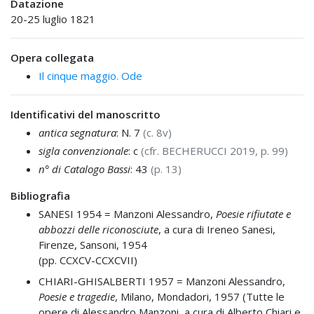
Datazione
20-25 luglio 1821
Opera collegata
Il cinque maggio. Ode
Identificativi del manoscritto
antica segnatura
: N. 7
(c. 8v)
sigla convenzionale
: c
(cfr. BECHERUCCI 2019, p. 99)
n° di Catalogo Bassi
: 43
(p. 13)
Bibliografia
SANESI 1954 =
Manzoni Alessandro,
Poesie rifiutate e
abbozzi delle riconosciute
, a cura di Ireneo Sanesi,
Firenze, Sansoni, 1954
(pp. CCXCV-CCXCVII)
CHIARI-GHISALBERTI 1957 =
Manzoni Alessandro,
Poesie e tragedie
, Milano, Mondadori, 1957 (Tutte le
opere di Alessandro Manzoni, a cura di Alberto Chiari e