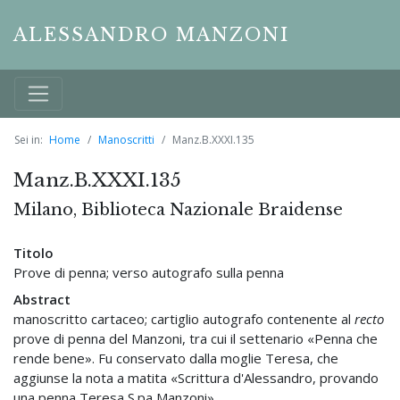
ALESSANDRO MANZONI
Sei in:
Home
Manoscritti
Manz.B.XXXI.135
Manz.B.XXXI.135
Milano, Biblioteca Nazionale Braidense
Titolo
Prove di penna; verso autografo sulla penna
Abstract
manoscritto cartaceo; cartiglio autografo contenente al
recto
prove di penna del Manzoni, tra cui il settenario «Penna che
rende bene». Fu conservato dalla moglie Teresa, che
aggiunse la nota a matita «Scrittura d'Alessandro, provando
una penna Teresa S.pa Manzoni»