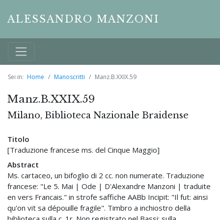
ALESSANDRO MANZONI
Sei in:
Home
Manoscritti
Manz.B.XXIX.59
Manz.B.XXIX.59
Milano, Biblioteca Nazionale Braidense
Titolo
[Traduzione francese ms. del Cinque Maggio]
Abstract
Ms. cartaceo, un bifoglio di 2 cc. non numerate. Traduzione
francese: "Le 5. Mai | Ode | D'Alexandre Manzoni | traduite
en vers Francais." in strofe saffiche AABb Incipit: "Il fut: ainsi
qu'on vit sa dépouille fragile". Timbro a inchiostro della
biblioteca sulla c. 1r. Non registrato nel Bassi: sulla