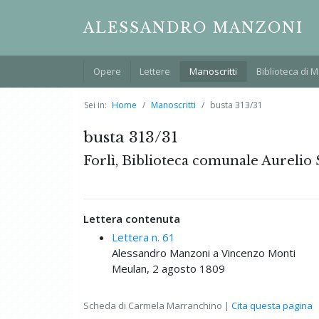
ALESSANDRO MANZONI
Opere
Lettere
Manoscritti
Biblioteca di 
Sei in:
Home
Manoscritti
busta 313/31
busta 313/31
Forlì, Biblioteca comunale Aurelio S
Lettera contenuta
Lettera n. 61
Alessandro Manzoni a Vincenzo Monti
Meulan, 2 agosto 1809
Scheda di Carmela Marranchino |
Cita questa pagina