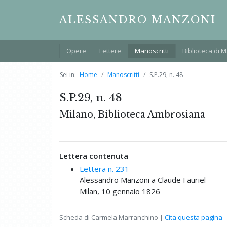
ALESSANDRO MANZONI
Opere
Lettere
Manoscritti
Biblioteca di 
Sei in:
Home
Manoscritti
S.P.29, n. 48
S.P.29, n. 48
Milano, Biblioteca Ambrosiana
Lettera contenuta
Lettera n. 231
Alessandro Manzoni a Claude Fauriel
Milan, 10 gennaio 1826
Scheda di Carmela Marranchino |
Cita questa pagina