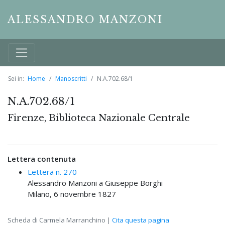
ALESSANDRO MANZONI
Sei in:
Home
Manoscritti
N.A.702.68/1
N.A.702.68/1
Firenze, Biblioteca Nazionale Centrale
Lettera contenuta
Lettera n. 270
Alessandro Manzoni a Giuseppe Borghi
Milano, 6 novembre 1827
Scheda di Carmela Marranchino |
Cita questa pagina