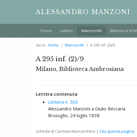
ALESSANDRO MANZONI
Opere
Lettere
Manoscritti
Biblioteca di 
Sei in:
Home
Manoscritti
A 295 inf. (2)/9
A 295 inf. (2)/9
Milano, Biblioteca Ambrosiana
Lettera contenuta
Lettera n. 503
Alessandro Manzoni a Giulio Beccaria
Brusuglio, 24 luglio 1838
Scheda di Carmela Marranchino |
Cita questa pagina