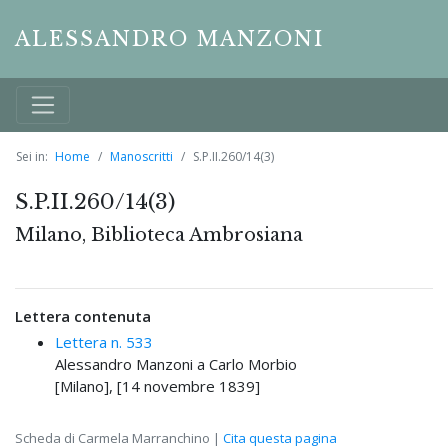
ALESSANDRO MANZONI
Sei in:
Home
Manoscritti
S.P.II.260/14(3)
S.P.II.260/14(3)
Milano, Biblioteca Ambrosiana
Lettera contenuta
Lettera n. 533
Alessandro Manzoni a Carlo Morbio
[Milano], [14 novembre 1839]
Scheda di Carmela Marranchino |
Cita questa pagina