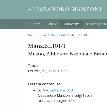
ALESSANDRO MANZONI
Opere
Lettere
Manoscritti
Biblioteca di 
Sei in:
Home
Manoscritti
Manz.B.I.101/1
Manz.B.I.101/1
Milano, Biblioteca Nazionale Braid
Titolo
Lettera, s.l., 1841-06-21
Lettera contenuta
cc. 4rv:
Lettera n. 613
Alessandro Manzoni a Luigi Sacchi
Di casa, 21 giugno 1841